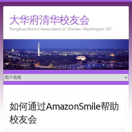
Skip
to
大华府清华校友会
content
Tsinghua Alumni Association in Greater Washington DC
如何通过AmazonSmile帮助
校友会