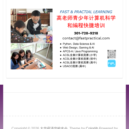
Copyright © 2026
大华府清华校友会
. Theme by
Colorlib
Powered by