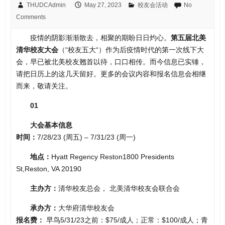
THUDCAdmin
May 27, 2023
校友会活动
No
Comments
疫情的阴影渐渐散去，相聚的期盼日日灼心。
第五届北美
清华校友大会
（“校友五大“）作为后疫情时代的第一次线下大
会，早已被北美校友翘首以待，口口相传。而今信息已实锤，
请把日历上的这几天留好。更多的会议内容和报名信息会相继
而来，敬请关注。
01
大会基本信息
时间：
7/28/23 (周五) – 7/31/23 (周一)
地点：
Hyatt Regency Reston1800 Presidents
St,Reston, VA 20190
主办方：
清华校友总会， 北美清华校友会联合会
承办方：
大华府清华校友会
报名费：
早鸟5/31/23之前：$75/成人；正常：$100/成人；青