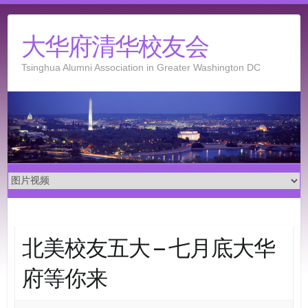
Skip
to
大华府清华校友会
content
Tsinghua Alumni Association in Greater Washington DC
北美校友五大 – 七月底大华
府等你来