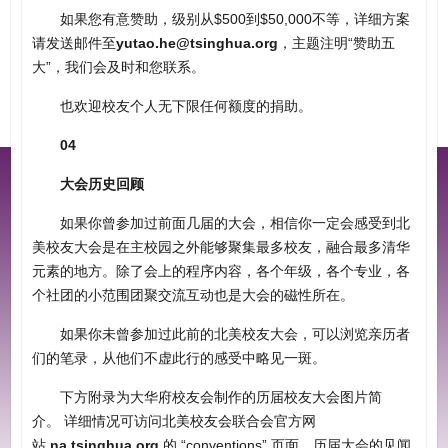
如果您有意赞助，级别从$500到$50,000不等，详细方案
请发送邮件至
yutao.he@tsinghua.org
，主题注明“赞助五
大”，我们会及时和您联系。
也欢迎校友个人无下限任何额度的捐助。
04
大会历史回顾
如果你曾参加过前面几届的大会，相信你一定会感受到北
美校友大会是在主校园之外能够聚集最多校友，融合最多清华
元素的地方。除了会上的程序内容，各个年级，各个专业，各
个社团的小范围团聚交流互动也是大会的磁性所在。
如果你未曾参加过此前的北美校友大会，可以浏览亲历者
们的笔录，从他们不虚此行的感受中略见一斑。
下方附录为大华府校友会制作的历届校友大会图片简
介。 详细情况可访问北美校友会联合会官方网
站
na.tsinghua.org
的 “conventions” 页面。历届大会的见闻