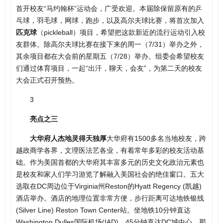
首开校友“马约翰杯”运动会，广受欢迎。本届除保留原有的乒
乓球，羽毛球，网球，跑步，以及高尔夫球比赛，将首次加入
匹克球
（pickleball）项目，希望把这款新近的流行运动引入校
友群体。除高尔夫球比赛在接下来的周一（7/31）举办之外，
其余项目都在大会前的星期五（7/28）举办。组委会希望校友
们通过体育项目，一起“出汗，聊天，会友”，为第二天的校友
大会正式召开预热。
3
亮点之三
大华府人杰地灵得天独厚
大华府有1500多名当地校友，跨
越政商学各界，文理医法艺各业，有着常年多彩的校友活动基
础。作为美国首都的大华府其丰富多元的历史文化政治元素也
是校友和家人们学习游览了解融入美国社会的绝佳窗口。五大
选取在DC周边位于Virginia州Reston的Hyatt Regency (凯越)
酒店举办。酒店的地理位置非常方便，步行距离可达地铁银线
(Silver Line) Reston Town Center站。坐地铁10分钟直达
Washington Dulles国际机场(IAD)，45分钟直达DC城中心，那